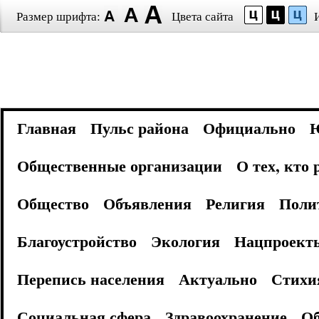
Размер шрифта:
Цвета сайта
Главная
Пульс района
Официально
Общественные организации
О тех, кто
Общество
Объявления
Религия
Поли
Благоустройство
Экология
Нацпроект
Перепись населения
Актуально
Стихи
Социальная сфера
Здравоохранение
Об