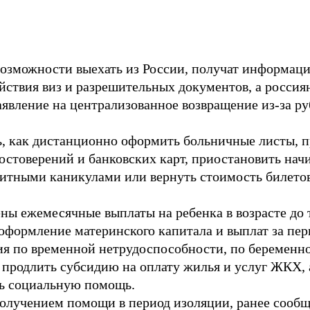
озможности выехать из России, получат информац
ействия виз и разрешительных документов, а россия
аявление на централизованное возвращение из-за р
, как дистанционно оформить больничные листы, п
остоверений и банковских карт, приостановить нач
итными каникулами или вернуть стоимость билето
ы ежемесячные выплаты на ребенка в возрасте до т
формление материнского капитала и выплат за перв
бия по временной нетрудоспособности, по беремен
 продлить субсидию на оплату жилья и услуг ЖКХ, 
ть социальную помощь.
получением помощи в период изоляции, ранее сообщ