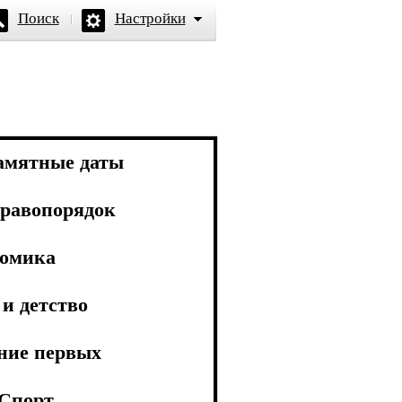
Поиск
Настройки
амятные даты
равопорядок
омика
и детство
ние первых
Спорт