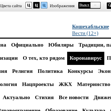
Цвета сайта
Изображения
Кошехабльские
Вести (12+)
она
Официально
Юбиляры
Традиции, п
изации
О тех, кто рядом
Коронавирус
П
ния
Религия
Политика
Конкурсы
Экон
ология
Нацпроекты
ЖКХ
Материнство 
Актуально
Стихия
Все новости
Движе
Здравоохранение
Образование
Культура