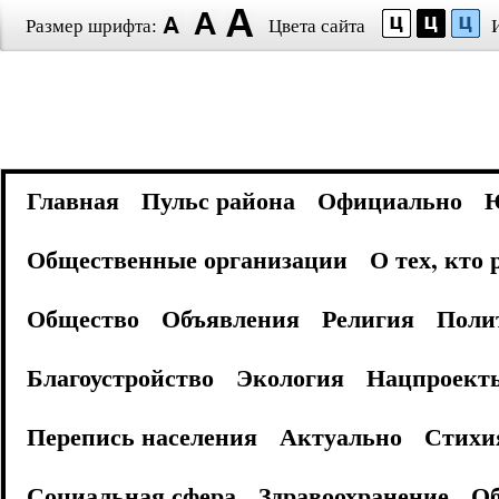
Размер шрифта:
Цвета сайта
Главная
Пульс района
Официально
Общественные организации
О тех, кто
Общество
Объявления
Религия
Поли
Благоустройство
Экология
Нацпроект
Перепись населения
Актуально
Стихи
Социальная сфера
Здравоохранение
Об