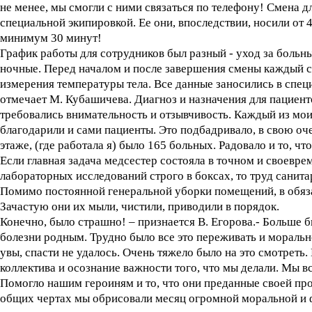
не менее, мы смогли с ними связаться по телефону! Смена д
специальной экипировкой. Ее они, впоследствии, носили от 
минимум 30 минут!
График работы для сотрудников был разный - уход за больн
ночные. Перед началом и после завершения смены каждый 
измерения температуры тела. Все данные заносились в специ
отмечает М. Кубашичева. Диагноз и назначения для пациент
требовались внимательность и отзывчивость. Каждый из моих 
благодарили и сами пациенты. Это подбадривало, в свою оч
этаже, (где работала я) было 165 больных. Радовало и то, чт
Если главная задача медсестер состояла в точном и своевр
лабораторных исследований строго в боксах, то труд санит
Помимо постоянной генеральной уборки помещений, в обяза
Зачастую они их мыли, чистили, приводили в порядок.
Конечно, было страшно! – признается В. Егорова.- Больше 
болезни родным. Трудно было все это переживать и морально
увы, спасти не удалось. Очень тяжело было на это смотреть
коллектива и осознание важности того, что мы делали. Мы в
Помогло нашим героиням и то, что они преданные своей пр
общих чертах мы обрисовали месяц огромной моральной и ф