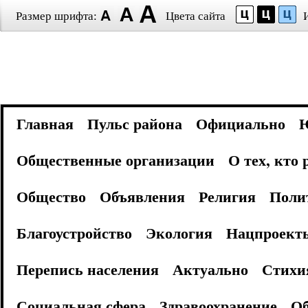
Размер шрифта:
Цвета сайта
Главная
Пульс района
Официально
Общественные организации
О тех, кто
Общество
Объявления
Религия
Поли
Благоустройство
Экология
Нацпроект
Перепись населения
Актуально
Стихи
Социальная сфера
Здравоохранение
Об