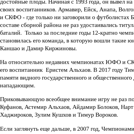
достойные плоды. Начиная с 1993 года, он вывел на
своих воспитанников. Армавир, Ейск, Анапа, Волг
и СКФО - где только ни заговорили о футболистах Б
составе сборной района не раз удостаивались тит
баталий. Только за последние годы 12-кратно че
становилась его команда, в которую вошли такие ю
Каншао и Дамир Киржиновы.
На относительно недавних чемпионатах ЮФО и С
его воспитанник Еристем Альхаов. В 2017 году Т
памяти видного государственного и общественного
нападающим.
Приковывающую всеобщее внимание игру не раз пок
Куфанов, Астемир Альхаов, Айдамир Болоков, Нарт
Хаджироков, Зулим Кушхов и Тимур Вороков.
Если заглянуть еще дальше, в 2007 год, Чемпионам