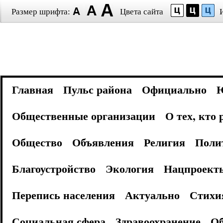
Размер шрифта:
Цвета сайта
Главная
Пульс района
Официально
Общественные организации
О тех, кто
Общество
Объявления
Религия
Поли
Благоустройство
Экология
Нацпроект
Перепись населения
Актуально
Стихи
Социальная сфера
Здравоохранение
Об