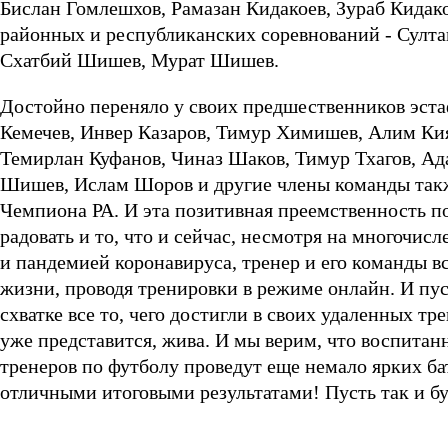
Бислан Гомлешхов, Рамазан Кидакоев, Зураб Кида
районных и республиканских соревнований - Султа
Схатбий Шишев, Мурат Шишев.
Достойно переняло у своих предшественников эста
Кемечев, Инвер Казаров, Тимур Химишев, Алим Кия
Темирлан Куфанов, Чиназ Шаков, Тимур Тхагов, Ад
Шишев, Ислам Шоров и другие члены команды такж
Чемпиона РА. И эта позитивная преемственность по
радовать и то, что и сейчас, несмотря на многочи
и пандемией коронавируса, тренер и его команды вс
жизни, проводя тренировки в режиме онлайн. И пус
схватке все то, чего достигли в своих удаленных т
уже представится, жива. И мы верим, что воспитан
тренеров по футболу проведут еще немало ярких б
отличными итоговыми результатами! Пусть так и бу