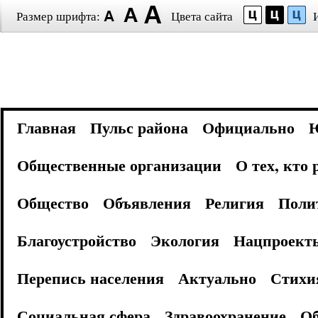
Размер шрифта:
Цвета сайта
Главная
Пульс района
Официально
Общественные организации
О тех, кто
Общество
Объявления
Религия
Поли
Благоустройство
Экология
Нацпроект
Перепись населения
Актуально
Стихи
Социальная сфера
Здравоохранение
Об