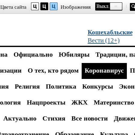
Цвета сайта
Изображения
Кошехабльские
Вести (12+)
она
Официально
Юбиляры
Традиции, п
изации
О тех, кто рядом
Коронавирус
П
ния
Религия
Политика
Конкурсы
Экон
ология
Нацпроекты
ЖКХ
Материнство 
Актуально
Стихия
Все новости
Движе
Здравоохранение
Образование
Культура