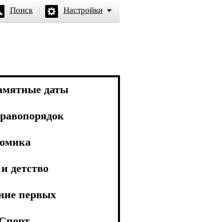
Поиск
Настройки
амятные даты
равопорядок
омика
и детство
ние первых
Спорт