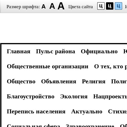
Размер шрифта:
Цвета сайта
Главная
Пульс района
Официально
Общественные организации
О тех, кто
Общество
Объявления
Религия
Поли
Благоустройство
Экология
Нацпроект
Перепись населения
Актуально
Стихи
Социальная сфера
Здравоохранение
Об