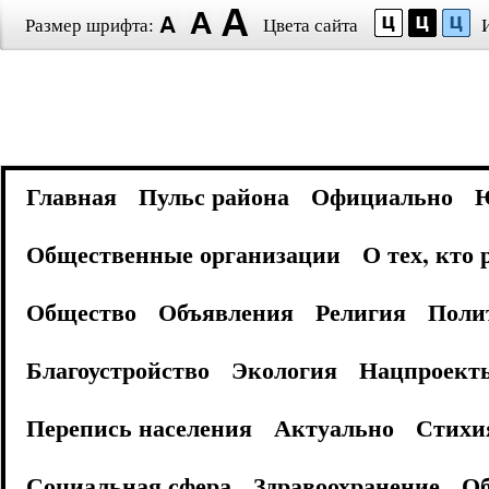
Размер шрифта:
Цвета сайта
Главная
Пульс района
Официально
Общественные организации
О тех, кто
Общество
Объявления
Религия
Поли
Благоустройство
Экология
Нацпроект
Перепись населения
Актуально
Стихи
Социальная сфера
Здравоохранение
Об