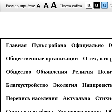
Размер шрифта:
Цвета сайта
Главная
Пульс района
Официально
Общественные организации
О тех, кто
Общество
Объявления
Религия
Поли
Благоустройство
Экология
Нацпроект
Перепись населения
Актуально
Стихи
Социальная сфера
Здравоохранение
Об