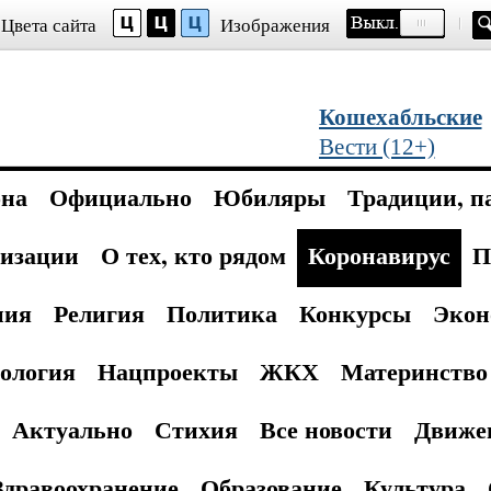
Цвета сайта
Изображения
Кошехабльские
Вести (12+)
она
Официально
Юбиляры
Традиции, п
изации
О тех, кто рядом
Коронавирус
П
ния
Религия
Политика
Конкурсы
Экон
ология
Нацпроекты
ЖКХ
Материнство 
Актуально
Стихия
Все новости
Движе
Здравоохранение
Образование
Культура