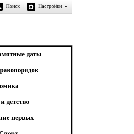
Поиск
Настройки
амятные даты
равопорядок
омика
и детство
ние первых
Спорт