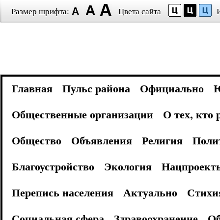
Размер шрифта:
Цвета сайта
Главная
Пульс района
Официально
Общественные организации
О тех, кто
Общество
Объявления
Религия
Поли
Благоустройство
Экология
Нацпроект
Перепись населения
Актуально
Стихи
Социальная сфера
Здравоохранение
Об