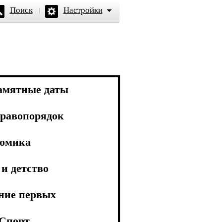
Поиск
Настройки
амятные даты
равопорядок
омика
и детство
ние первых
Спорт