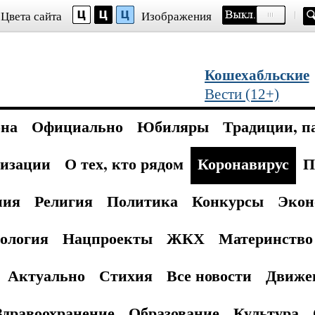
Цвета сайта
Изображения
Кошехабльские
Вести (12+)
она
Официально
Юбиляры
Традиции, п
изации
О тех, кто рядом
Коронавирус
П
ния
Религия
Политика
Конкурсы
Экон
ология
Нацпроекты
ЖКХ
Материнство 
Актуально
Стихия
Все новости
Движе
Здравоохранение
Образование
Культура