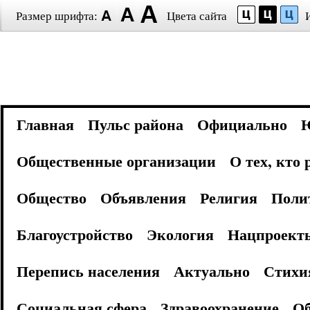
Размер шрифта:
Цвета сайта
Главная
Пульс района
Официально
Общественные организации
О тех, кто
Общество
Объявления
Религия
Поли
Благоустройство
Экология
Нацпроект
Перепись населения
Актуально
Стихи
Социальная сфера
Здравоохранение
Об