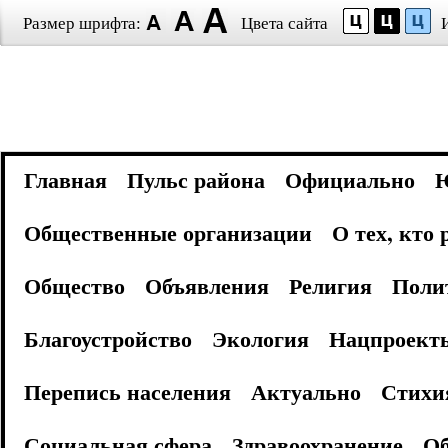
Размер шрифта:
Цвета сайта
Главная
Пульс района
Официально
Общественные организации
О тех, кто
Общество
Объявления
Религия
Поли
Благоустройство
Экология
Нацпроект
Перепись населения
Актуально
Стихи
Социальная сфера
Здравоохранение
Об