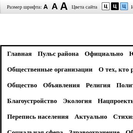
Размер шрифта:
Цвета сайта
Главная
Пульс района
Официально
Общественные организации
О тех, кто
Общество
Объявления
Религия
Поли
Благоустройство
Экология
Нацпроект
Перепись населения
Актуально
Стихи
Социальная сфера
Здравоохранение
Об