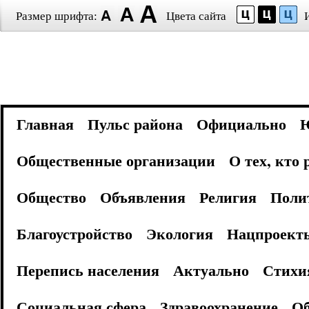
Размер шрифта:
Цвета сайта
Главная
Пульс района
Официально
Общественные организации
О тех, кто
Общество
Объявления
Религия
Поли
Благоустройство
Экология
Нацпроект
Перепись населения
Актуально
Стихи
Социальная сфера
Здравоохранение
Об