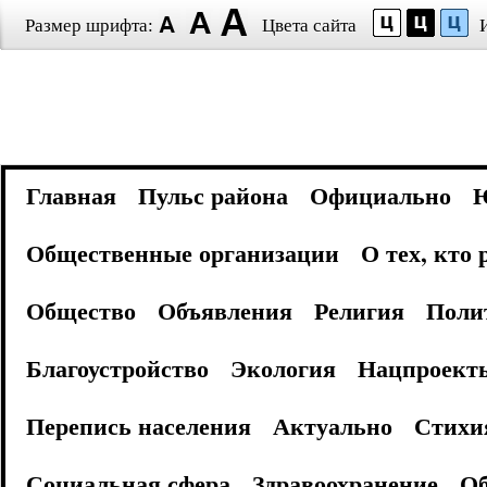
Размер шрифта:
Цвета сайта
Главная
Пульс района
Официально
Общественные организации
О тех, кто
Общество
Объявления
Религия
Поли
Благоустройство
Экология
Нацпроект
Перепись населения
Актуально
Стихи
Социальная сфера
Здравоохранение
Об