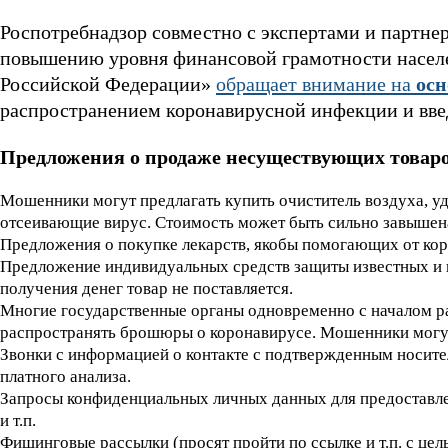
Роспотребнадзор совместно с экспертами и партн
повышению уровня финансовой грамотности населе
Российской Федерации»
обращает внимание на
ос
распространением коронавирусной инфекции и вве
Предложения о продаже несуществующих товаров
Мошенники могут предлагать купить очиститель воздуха, уд
отсеивающие вирус. Стоимость может быть сильно завышена,
Предложения о покупке лекарств, якобы помогающих от кор
Предложение индивидуальных средств защиты известных и 
получения денег товар не поставляется.
Многие государственные органы одновременно с началом ра
распространять брошюры о коронавирусе. Мошенники могут 
Звонки с информацией о контакте с подтвержденным носител
платного анализа.
Запросы конфиденциальных личных данных для предоставле
и т.п.
Фишинговые рассылки (просят пройти по ссылке и т.п. с цел