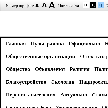
Размер шрифта:
Цвета сайта
Главная
Пульс района
Официально
Общественные организации
О тех, кто
Общество
Объявления
Религия
Поли
Благоустройство
Экология
Нацпроект
Перепись населения
Актуально
Стихи
Социальная сфера
Здравоохранение
Об