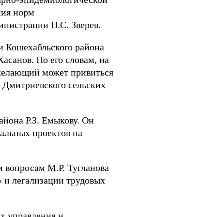
ния норм
инистрации Н.С. Зверев.
и Кошехабльского района
асанов. По его словам, на
желающий может привиться
и Дмитриевского сельских
йона Р.З. Емыкову. Он
альных проектов на
 вопросам М.Р. Тугланова
 и легализации трудовых
х управления и