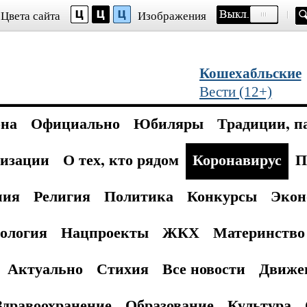
Цвета сайта
Изображения
Кошехабльские
Вести (12+)
она
Официально
Юбиляры
Традиции, п
изации
О тех, кто рядом
Коронавирус
П
ния
Религия
Политика
Конкурсы
Экон
ология
Нацпроекты
ЖКХ
Материнство 
Актуально
Стихия
Все новости
Движе
Здравоохранение
Образование
Культура