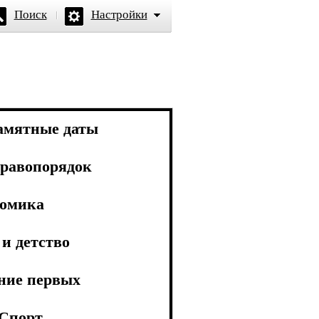
Поиск
Настройки
амятные даты
равопорядок
омика
и детство
ние первых
Спорт