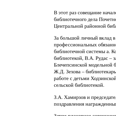
В этот раз совещание начал
библиотечного дела Почетн
Центральной районной библ
За большой личный вклад в
профессиональных обязанно
библиотечной системы а. К
библиотекой, В.А. Рудас –
Блечепсинской модельной б
Ж.Д. Зехова – библиотекарь
работе с детьми Ходзинско
сельской библиотекой.
З.А. Хамирзов и председате
поздравления награжденным
Затем планерное совещание