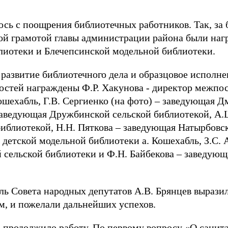
ось с поощрения библиотечных работников. Так, за 
ой грамотой главы администрации района были на
иотеки и Блечепсинской модельной библиотеки.
 развитие библиотечного дела и образцовое исполне
стей награждены Ф.Р. Хакунова - директор межпо
ошехабль, Г.В. Сергиенко (на фото) – заведующая Д
 заведующая Дружбинской сельской библиотекой, А
иблиотекой, Н.Н. Пяткова – заведующая Натырбовск
 детской модельной библиотеки а. Кошехабль, З.С. 
й сельской библиотеки и Ф.Н. Байбекова – заведую
ль Совета народных депутатов А.В. Брянцев выразил
, и пожелали дальнейших успехов.
 продолжило работу. По первому вопросу «О сани