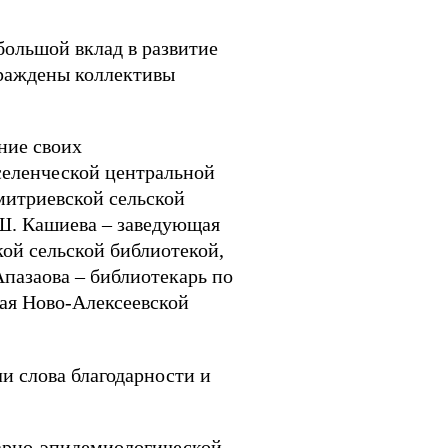
большой вклад в развитие
граждены коллективы
ние своих
селенческой центральной
митриевской сельской
.Ш. Кашиева – заведующая
ой сельской библиотекой,
Апазаова – библиотекарь по
щая Ново-Алексеевской
и слова благодарности и
тарно-эпидемиологической