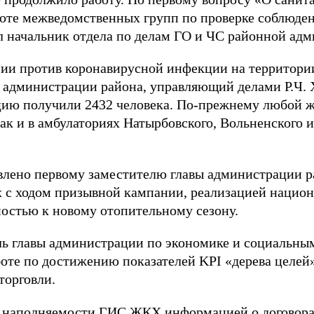
аботе межведомственных групп по проверке соблюде
 начальник отдела по делам ГО и ЧС районной адм
ии против коронавирусной инфекции на территори
 администрации района, управляющий делами Р.Ч. Х
цию получили 2432 человека. По-прежнему любой 
ак и в амбулаториях Натырбовского, Вольненского 
влено первому заместителю главы администрации ра
 с ходом призывной кампании, реализацией национ
ностью к новому отопительному сезону.
ль главы администрации по экономике и социальным
оте по достижению показателей KPI «дерева целей»
торговли.
 о наполняемости ГИС ЖКХ информацией о договора