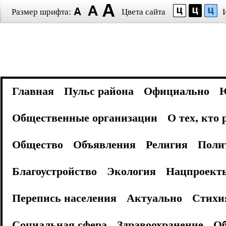
Размер шрифта:
Цвета сайта
Главная
Пульс района
Официально
Общественные организации
О тех, кто
Общество
Объявления
Религия
Поли
Благоустройство
Экология
Нацпроект
Перепись населения
Актуально
Стихи
Социальная сфера
Здравоохранение
Об