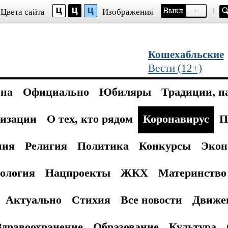
Цвета сайта
Изображения
Кошехабльские
Вести (12+)
она
Официально
Юбиляры
Традиции, п
изации
О тех, кто рядом
Коронавирус
П
ния
Религия
Политика
Конкурсы
Экон
ология
Нацпроекты
ЖКХ
Материнство 
Актуально
Стихия
Все новости
Движе
Здравоохранение
Образование
Культура