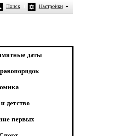
Поиск
Настройки
амятные даты
равопорядок
омика
и детство
ние первых
Спорт