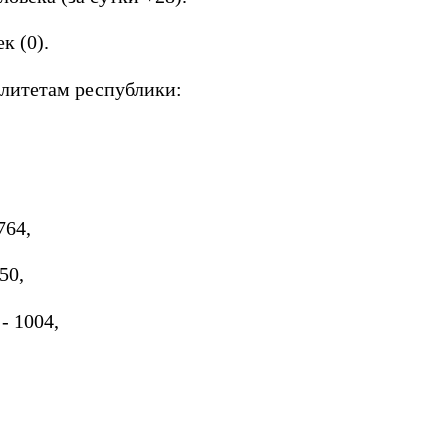
к (0).
литетам республики:
764,
50,
- 1004,