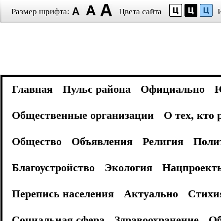
Размер шрифта:
Цвета сайта
Главная
Пульс района
Официально
Общественные организации
О тех, кто
Общество
Объявления
Религия
Поли
Благоустройство
Экология
Нацпроект
Перепись населения
Актуально
Стихи
Социальная сфера
Здравоохранение
Об