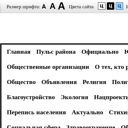
Размер шрифта:
Цвета сайта
Главная
Пульс района
Официально
Общественные организации
О тех, кто
Общество
Объявления
Религия
Поли
Благоустройство
Экология
Нацпроект
Перепись населения
Актуально
Стихи
Социальная сфера
Здравоохранение
Об