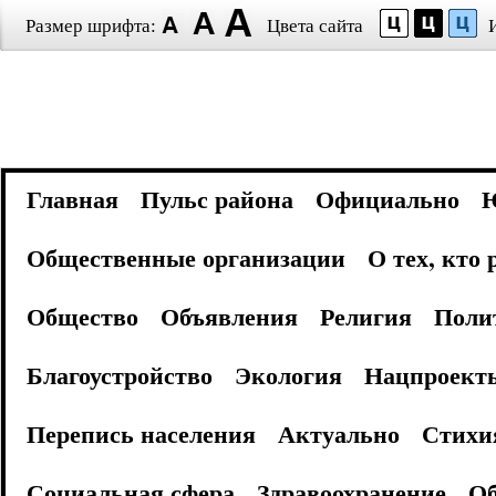
Размер шрифта:
Цвета сайта
Главная
Пульс района
Официально
Общественные организации
О тех, кто
Общество
Объявления
Религия
Поли
Благоустройство
Экология
Нацпроект
Перепись населения
Актуально
Стихи
Социальная сфера
Здравоохранение
Об