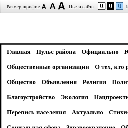
Размер шрифта:
Цвета сайта
Главная
Пульс района
Официально
Общественные организации
О тех, кто
Общество
Объявления
Религия
Поли
Благоустройство
Экология
Нацпроект
Перепись населения
Актуально
Стихи
Социальная сфера
Здравоохранение
Об