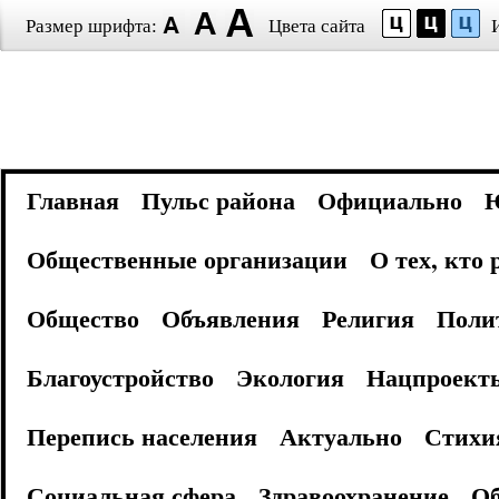
Размер шрифта:
Цвета сайта
Главная
Пульс района
Официально
Общественные организации
О тех, кто
Общество
Объявления
Религия
Поли
Благоустройство
Экология
Нацпроект
Перепись населения
Актуально
Стихи
Социальная сфера
Здравоохранение
Об