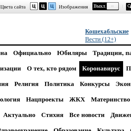
Цвета сайта
Изображения
Кошехабльские
Вести (12+)
она
Официально
Юбиляры
Традиции, п
изации
О тех, кто рядом
Коронавирус
П
ния
Религия
Политика
Конкурсы
Экон
ология
Нацпроекты
ЖКХ
Материнство 
Актуально
Стихия
Все новости
Движе
Здравоохранение
Образование
Культура