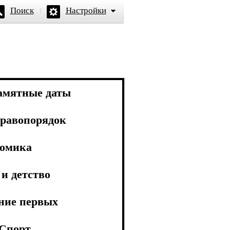
Поиск
Настройки
амятные даты
равопорядок
омика
и детство
ние первых
Спорт