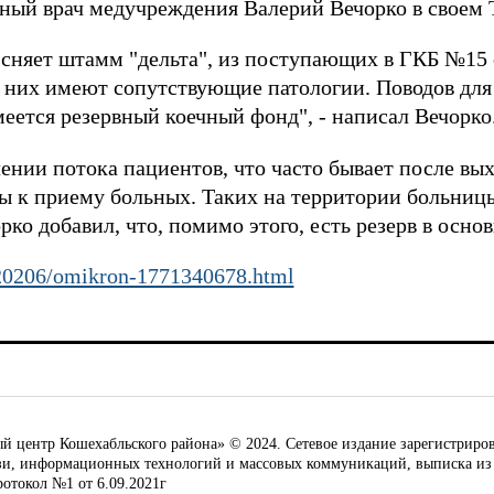
ный врач медучреждения Валерий Вечорко в своем 
сняет штамм "дельта", из поступающих в ГКБ №15 
них имеют сопутствующие патологии. Поводов для 
имеется резервный коечный фонд", - написал Вечорко
чении потока пациентов, что часто бывает после вы
ы к приему больных. Таких на территории больницы
орко добавил, что, помимо этого, есть резерв в осн
0220206/omikron-1771340678.html
ентр Кошехабльского района» © 2024. Сетевое издание зарегистриров
язи, информационных технологий и массовых коммуникаций, выписка из
ротокол №1 от 6.09.2021г