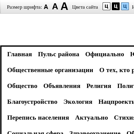
Размер шрифта:
Цвета сайта
Главная
Пульс района
Официально
Общественные организации
О тех, кто
Общество
Объявления
Религия
Поли
Благоустройство
Экология
Нацпроект
Перепись населения
Актуально
Стихи
Социальная сфера
Здравоохранение
Об