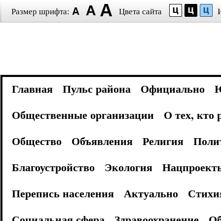
Размер шрифта:
Цвета сайта
Главная
Пульс района
Официально
Общественные организации
О тех, кто
Общество
Объявления
Религия
Поли
Благоустройство
Экология
Нацпроект
Перепись населения
Актуально
Стихи
Социальная сфера
Здравоохранение
Об