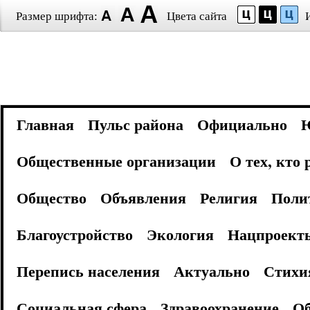
Размер шрифта:
Цвета сайта
Главная
Пульс района
Официально
Общественные организации
О тех, кто
Общество
Объявления
Религия
Поли
Благоустройство
Экология
Нацпроект
Перепись населения
Актуально
Стихи
Социальная сфера
Здравоохранение
Об