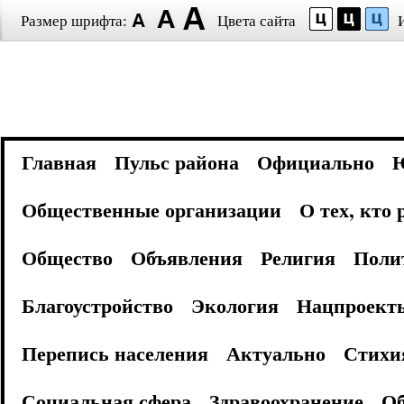
Размер шрифта:
Цвета сайта
Главная
Пульс района
Официально
Общественные организации
О тех, кто
Общество
Объявления
Религия
Поли
Благоустройство
Экология
Нацпроект
Перепись населения
Актуально
Стихи
Социальная сфера
Здравоохранение
Об