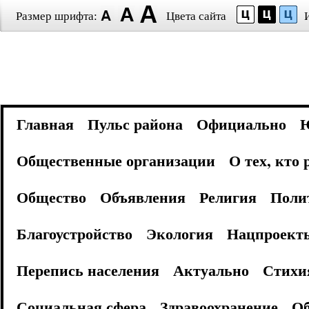
Размер шрифта:
Цвета сайта
Главная
Пульс района
Официально
Общественные организации
О тех, кто
Общество
Объявления
Религия
Поли
Благоустройство
Экология
Нацпроект
Перепись населения
Актуально
Стихи
Социальная сфера
Здравоохранение
Об