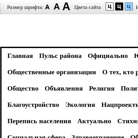
Размер шрифта:
Цвета сайта
Главная
Пульс района
Официально
Общественные организации
О тех, кто
Общество
Объявления
Религия
Поли
Благоустройство
Экология
Нацпроект
Перепись населения
Актуально
Стихи
Социальная сфера
Здравоохранение
Об