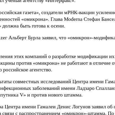
зал ученый агентству «Интерфакс».
Российская газета», создатели мРНК-вакцин усиленн
енностей «омикрона». Глава Моdernа Стефан Бансел
 должна быть готова к осени.
izег Альберт Бурла заявил, что «омикрон»-модифик
ления этих компаний о разработке модификации и
вакцины против «омикрона» не работают в отличие 
о российское агентство.
льтаты совместных исследований Центра имени Гама
инфекционных заболеваний имени Ладзаро Спаллан
путника V» и против нового штамма.
ра Центра имени Гамалеи Денис Логунов заявил об
в связи с распространением «омикрон»-штамма. По