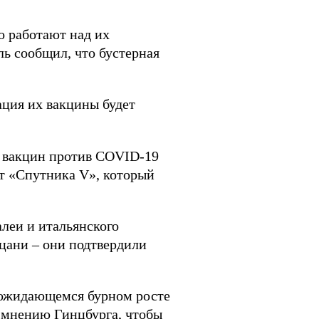
о работают над их
ь сообщил, что бустерная
ация их вакцины будет
х вакцин против COVID-19
от «Спутника V», который
леи и итальянского
цани – они подтвердили
 ожидающемся бурном росте
 мнению Гинцбурга, чтобы