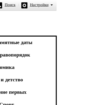
Поиск
Настройки
амятные даты
равопорядок
омика
и детство
ние первых
Спорт