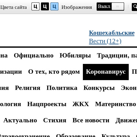
Цвета сайта
Изображения
Кошехабльские
Вести (12+)
она
Официально
Юбиляры
Традиции, п
изации
О тех, кто рядом
Коронавирус
П
ния
Религия
Политика
Конкурсы
Экон
ология
Нацпроекты
ЖКХ
Материнство 
Актуально
Стихия
Все новости
Движе
Здравоохранение
Образование
Культура