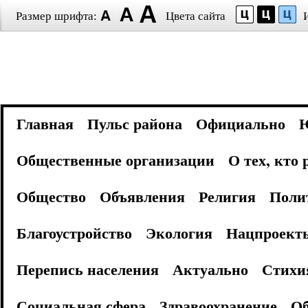
Размер шрифта:
Цвета сайта
Главная
Пульс района
Официально
Общественные организации
О тех, кто
Общество
Объявления
Религия
Поли
Благоустройство
Экология
Нацпроект
Перепись населения
Актуально
Стихи
Социальная сфера
Здравоохранение
Об