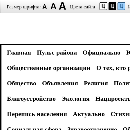
Размер шрифта:
Цвета сайта
Главная
Пульс района
Официально
Общественные организации
О тех, кто
Общество
Объявления
Религия
Поли
Благоустройство
Экология
Нацпроект
Перепись населения
Актуально
Стихи
Социальная сфера
Здравоохранение
Об