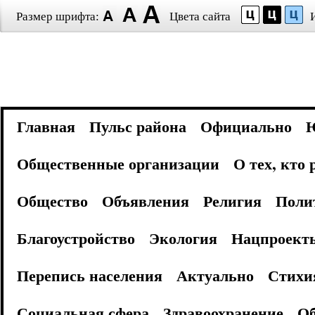
Размер шрифта:
Цвета сайта
Главная
Пульс района
Официально
Общественные организации
О тех, кто
Общество
Объявления
Религия
Поли
Благоустройство
Экология
Нацпроект
Перепись населения
Актуально
Стихи
Социальная сфера
Здравоохранение
Об