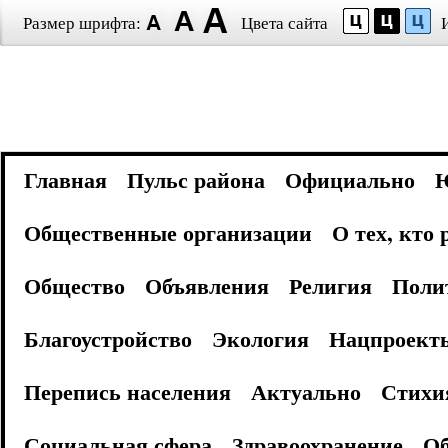
Размер шрифта:
Цвета сайта
Главная
Пульс района
Официально
Общественные организации
О тех, кто
Общество
Объявления
Религия
Поли
Благоустройство
Экология
Нацпроект
Перепись населения
Актуально
Стихи
Социальная сфера
Здравоохранение
Об