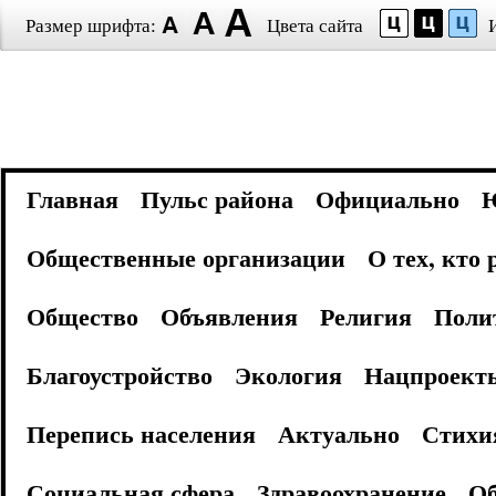
Размер шрифта:
Цвета сайта
Главная
Пульс района
Официально
Общественные организации
О тех, кто
Общество
Объявления
Религия
Поли
Благоустройство
Экология
Нацпроект
Перепись населения
Актуально
Стихи
Социальная сфера
Здравоохранение
Об