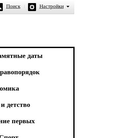
Поиск
Настройки
амятные даты
равопорядок
омика
и детство
ние первых
Спорт