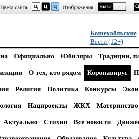
Цвета сайта
Изображения
Кошехабльские
Вести (12+)
она
Официально
Юбиляры
Традиции, п
изации
О тех, кто рядом
Коронавирус
П
ния
Религия
Политика
Конкурсы
Экон
ология
Нацпроекты
ЖКХ
Материнство 
Актуально
Стихия
Все новости
Движе
Здравоохранение
Образование
Культура