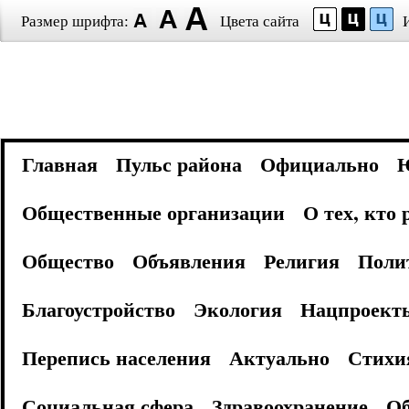
Размер шрифта:
Цвета сайта
Главная
Пульс района
Официально
Общественные организации
О тех, кто
Общество
Объявления
Религия
Поли
Благоустройство
Экология
Нацпроект
Перепись населения
Актуально
Стихи
Социальная сфера
Здравоохранение
Об