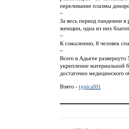
переливание плазмы доноро
~
За весь период пандемии в 
женщин, одна из них благо
~
К сожалению, 8 человек спа
~
Всего в Адыгее развернуто
укрепление материальной б
достаточно медицинского о
Взято -
typical01