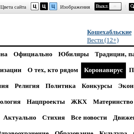
Цвета сайта
Изображения
Кошехабльские
Вести (12+)
она
Официально
Юбиляры
Традиции, п
изации
О тех, кто рядом
Коронавирус
П
ния
Религия
Политика
Конкурсы
Экон
ология
Нацпроекты
ЖКХ
Материнство 
Актуально
Стихия
Все новости
Движе
Здравоохранение
Образование
Культура