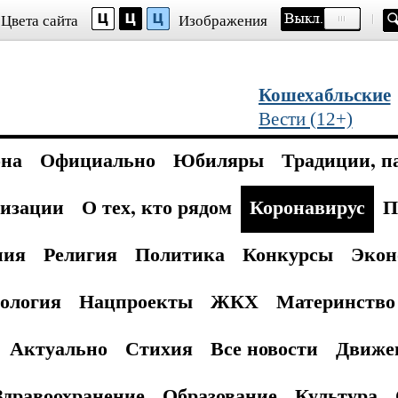
Цвета сайта
Изображения
Кошехабльские
Вести (12+)
она
Официально
Юбиляры
Традиции, п
изации
О тех, кто рядом
Коронавирус
П
ния
Религия
Политика
Конкурсы
Экон
ология
Нацпроекты
ЖКХ
Материнство 
Актуально
Стихия
Все новости
Движе
Здравоохранение
Образование
Культура