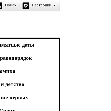
Поиск
Настройки
амятные даты
равопорядок
омика
и детство
ние первых
Спорт