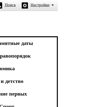
Поиск
Настройки
амятные даты
равопорядок
омика
и детство
ние первых
Спорт