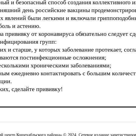
ный и безопасный способ создания коллективного 
дняшний день российские вакцины продемонстриро
х явлений были легкими и включали гриппоподобны
боль и астению.
прививку от коронавируса обязательно следует сдел
инфицирования групп:
них и старше, у которых заболевание протекает, согл
виваются постинфекционные осложнения;
есколькими хроническими заболеваниями;
ным ежедневно контактировать с большим количест
кции.
ких, сделайте прививку!
ентр Кошехабльского района» © 2024. Сетевое издание зарегистриров