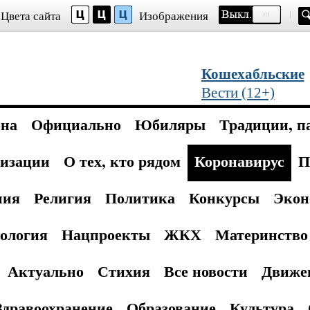
Цвета сайта
Изображения
Кошехабльские
Вести (12+)
она
Официально
Юбиляры
Традиции, п
изации
О тех, кто рядом
Коронавирус
П
ния
Религия
Политика
Конкурсы
Экон
ология
Нацпроекты
ЖКХ
Материнство 
Актуально
Стихия
Все новости
Движе
Здравоохранение
Образование
Культура