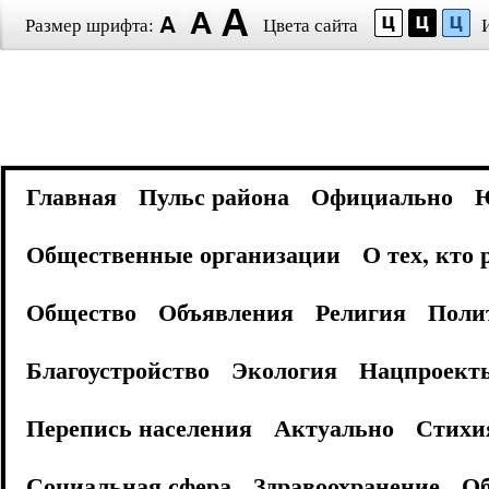
Размер шрифта:
Цвета сайта
Главная
Пульс района
Официально
Общественные организации
О тех, кто
Общество
Объявления
Религия
Поли
Благоустройство
Экология
Нацпроект
Перепись населения
Актуально
Стихи
Социальная сфера
Здравоохранение
Об