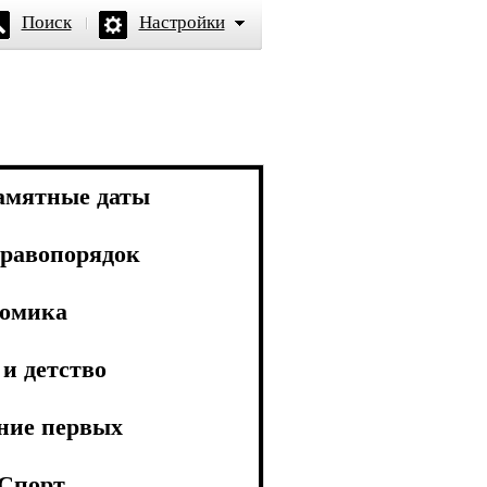
Поиск
Настройки
амятные даты
равопорядок
омика
и детство
ние первых
Спорт