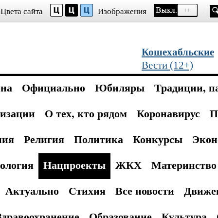
Цвета сайта
Изображения
Кошехабльские
Вести (12+)
она
Официально
Юбиляры
Традиции, п
изации
О тех, кто рядом
Коронавирус
П
ния
Религия
Политика
Конкурсы
Экон
ология
Нацпроекты
ЖКХ
Материнство 
Актуально
Стихия
Все новости
Движе
Здравоохранение
Образование
Культура