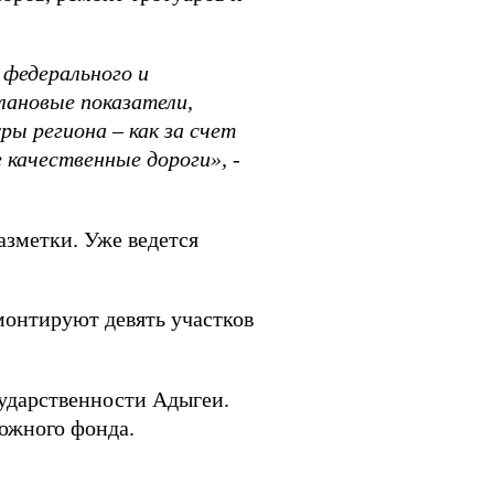
 федерального и
лановые показатели,
ы региона – как за счет
 качественные дороги», -
азметки. Уже ведется
монтируют девять участков
сударственности Адыгеи.
рожного фонда.