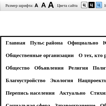
Размер шрифта:
Цвета сайта
Главная
Пульс района
Официально
Общественные организации
О тех, кто
Общество
Объявления
Религия
Поли
Благоустройство
Экология
Нацпроект
Перепись населения
Актуально
Стихи
Социальная сфера
Здравоохранение
Об