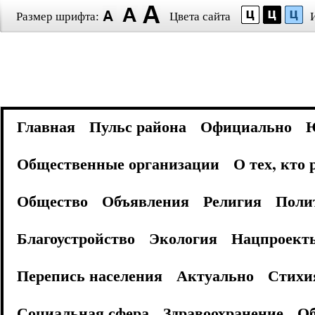
Размер шрифта:
Цвета сайта
Главная
Пульс района
Официально
Общественные организации
О тех, кто
Общество
Объявления
Религия
Поли
Благоустройство
Экология
Нацпроект
Перепись населения
Актуально
Стихи
Социальная сфера
Здравоохранение
Об