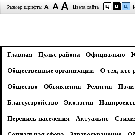
Размер шрифта:
Цвета сайта
Главная
Пульс района
Официально
Общественные организации
О тех, кто
Общество
Объявления
Религия
Поли
Благоустройство
Экология
Нацпроект
Перепись населения
Актуально
Стихи
Социальная сфера
Здравоохранение
Об